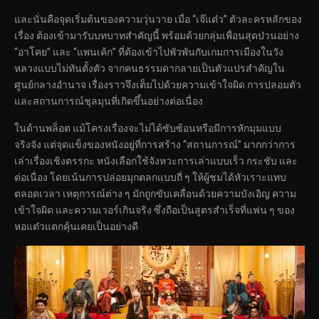
และนั่นคือจุดเริ่มต้นของความวุ่นวาย เมื่อ “เจ๊แต๋ว” ตัวละครหลักของ
เรื่อง ต้องเข้ามารับบทบาทสำคัญนี้ พร้อมด้วยกลุ่มเพื่อนสุดป่วนอย่าง
“อาโคย” และ “แพนเค้ก” ที่ต้องเข้าไปพัวพันกับเกมการเมืองในวัง
หลวงแบบไม่ทันตั้งตัว จากคนธรรมดากลายเป็นตัวแปรสำคัญใน
ศูนย์กลางอำนาจ เรื่องราวจึงเต็มไปด้วยความเข้าใจผิด การปลอมตัว
และสถานการณ์ชุลมุนที่เกิดขึ้นอย่างต่อเนื่อง
ในด้านพล็อต แม้โครงเรื่องจะไม่ได้ซับซ้อนหรือมีการหักมุมแบบ
จริงจัง แต่จุดแข็งของหนังอยู่ที่การสร้าง “สถานการณ์” มากกว่าการ
เล่าเรื่องเชิงตรรกะ หนังเลือกใช้จังหวะการเล่าแบบเร็ว กระชับ และ
ต่อเนื่อง โดยเน้นการปล่อยมุกตลกแบบถี่ ๆ ให้ผู้ชมได้หัวเราะแทบ
ตลอดเวลา เหตุการณ์ต่าง ๆ มักถูกขับเคลื่อนด้วยความบังเอิญ ความ
เข้าใจผิด และความเวอร์เกินจริง ซึ่งถือเป็นสูตรสำเร็จที่แฟน ๆ ของ
หอแต๋วแตกคุ้นเคยเป็นอย่างดี