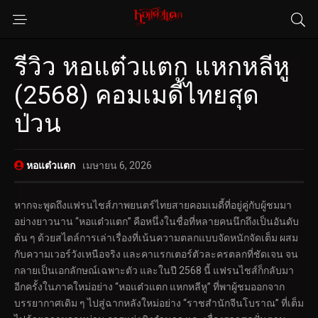
รีวิว หอแต๋วแตก แหกหลีหู
(2568) คอมเมดี้ไทยสุด
ป่วน
หอแต๋วแตก
เมษายน 6, 2026
หากจะพูดถึงแฟรนไชส์ภาพยนตร์ไทยสายคอมเมดี้ที่อยู่คู่กับผู้ชมมา
อย่างยาวนาน “หอแต๋วแตก” คือหนึ่งในชื่อที่หลายคนนึกถึงเป็นอันดับ
ต้น ๆ ด้วยสไตล์การเล่าเรื่องที่เน้นความตลกแบบจัดหนักจัดเต็ม ผสม
กับความเวอร์วังเหนือจริง และคาแรกเตอร์ตัวละครตลกที่ชัดเจน จน
กลายเป็นเอกลักษณ์เฉพาะตัว และในปี 2568 นี้ แฟรนไชส์ก็กลับมา
อีกครั้งในภาคใหม่อย่าง “หอแต๋วแตก แหกหลีหู” ที่พาผู้ชมออกจาก
บรรยากาศเดิม ๆ ไปสู่ฉากหลังใหม่อย่าง “ราชสำนักจีนโบราณ” ที่เต็ม