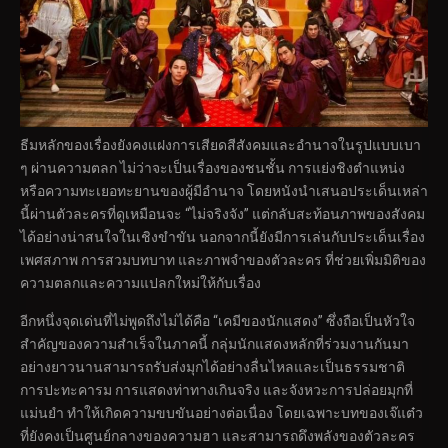
ธีมหลักของเรื่องยังคงแฝงการเสียดสีสังคมและอำนาจในรูปแบบเบา
ๆ ผ่านความตลก ไม่ว่าจะเป็นเรื่องของชนชั้น การแย่งชิงตำแหน่ง
หรือความทะเยอทะยานของผู้มีอำนาจ โดยหนังนำเสนอประเด็นเหล่า
นี้ผ่านตัวละครที่ดูเหมือนจะ “ไม่จริงจัง” แต่กลับสะท้อนภาพของสังคม
ได้อย่างน่าสนใจในเชิงขำขัน นอกจากนี้ยังมีการเล่นกับประเด็นเรื่อง
เพศสภาพ การสวมบทบาท และภาพจำของตัวละคร ที่ช่วยเพิ่มมิติของ
ความตลกและความแปลกใหม่ให้กับเรื่อง
อีกหนึ่งจุดเด่นที่ไม่พูดถึงไม่ได้คือ “เคมีของนักแสดง” ซึ่งถือเป็นหัวใจ
สำคัญของความสำเร็จในภาคนี้ กลุ่มนักแสดงหลักที่ร่วมงานกันมา
อย่างยาวนานสามารถรับส่งมุกได้อย่างลื่นไหลและเป็นธรรมชาติ
การปะทะคารม การแสดงท่าทางเกินจริง และจังหวะการปล่อยมุกที่
แม่นยำ ทำให้เกิดความขบขันอย่างต่อเนื่อง โดยเฉพาะบทของเจ๊แต๋ว
ที่ยังคงเป็นศูนย์กลางของความฮา และสามารถดึงพลังของตัวละคร