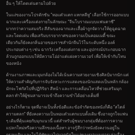
อื่น ๆ ให้โดดเด่นตามไปด้วย
ในแง่ของงานโปรดักชัน “หอแต๋วแตก แหกหลีหู” เลือกใช้การออกแบบ
ฉากและเครื่องแต่งกายในลักษณะ “จีนโบราณแบบแฟนตาซี”
มากกว่าความสมจริง สีสันของฉากและเสื้อผ้าถูกจัดวางให้ดูฉูดฉาด
และโดดเด่น เพื่อเสริมบรรยากาศของความเป็นคอมเมดี้ ขณะ
เดียวกันก็ยังคงกลิ่นอายของราชสำนักจีนไว้ในระดับหนึ่ง องค์
ประกอบต่าง ๆ เช่น ฉากวัง เครื่องแต่งกาย และอุปกรณ์ประกอบฉาก
ล้วนถูกออกแบบให้มีความโอ่อ่าแต่แฝงความเวอร์ เพื่อให้เข้ากับโทน
ของหนัง
ด้านงานภาพและมุมกล้องไม่ได้เน้นความสวยงามเชิงศิลป์มากนัก แต่
ให้ความสำคัญกับการจับจังหวะการแสดงของนักแสดงเป็นหลัก กล้อง
มักจะโฟกัสไปที่ปฏิกิริยา สีหน้า และการเคลื่อนไหวที่ช่วยเสริมมุก
ตลก ทำให้ผู้ชมสามารถเข้าถึงความขำได้อย่างเต็มที่
อย่างไรก็ตาม จุดที่อาจเป็นทั้งข้อดีและข้อจำกัดของหนังก็คือ “สไตล์
ความตลก” ที่ยังคงความเป็นหอแต๋วแตกแบบดั้งเดิม ซึ่งอาจถูกใจแฟน
ๆ เดิมที่คุ้นเคยกับมุกแนวนี้ แต่สำหรับผู้ชมบางกลุ่มที่ต้องการความ
แปลกใหม่หรือความลึกของเนื้อหา อาจรู้สึกว่าหนังยังคงวนอยู่ใน
กรอบเดิม และไม่ได้พัฒนาไปมากนักในแง่ของรูปแบบการเล่าเรื่อง