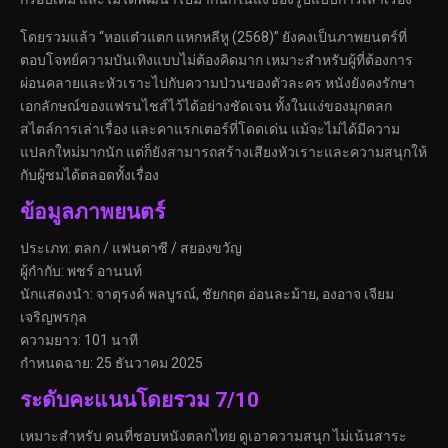
โดยรวมแล้ว “หอแต๋วแตก แหกหลีหู (2568)” ยังคงเป็นภาพยนตร์ที่
ตอบโจทย์ความบันเทิงแบบไม่ต้องคิดมาก เหมาะสำหรับผู้ที่ต้องการ
ผ่อนคลายและหัวเราะไปกับความป่วนของตัวละคร หนังยังคงรักษา
เอกลักษณ์ของแฟรนไชส์ไว้ได้อย่างชัดเจน ทั้งในแง่ของมุกตลก
สไตล์การเล่าเรื่อง และคาแรกเตอร์ที่โดดเด่น แม้จะไม่ได้มีความ
แปลกใหม่มากนัก แต่ก็ยังสามารถสร้างเสียงหัวเราะและความสนุกให้
กับผู้ชมได้ตลอดทั้งเรื่อง
ข้อมูลภาพยนตร์
ประเภท: ตลก / แฟนตาซี / สยองขวัญ
ผู้กำกับ: พชร์ อานนท์
นักแสดงนำ: จาตุรงค์ พลบูรณ์, ชัยกฤต อ่อนละม้าย, องอาจ เจียม
เจริญพรกุล
ความยาว: 101 นาที
กำหนดฉาย: 25 ธันวาคม 2025
ระดับคะแนนโดยรวม 7/10
เหมาะสำหรับ คนที่ชอบหนังตลกไทย ดูเอาความสนุก ไม่เน้นสาระ