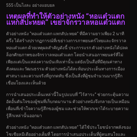
555 เป็นไงละ อย่างแยบยล
เหตุผลที่ทำให้ตัวอย่างหนัง “หอแต๋วแตก
แหกสัปะหยด” เขย่าจักรวาลหอแต๋วแตก
ตัวอย่างหนัง “หอแต๋วแตก แหกสัปะหยด” ที่มีความยาวเพียง 2 นาที
ครึ่ง ได้สร้างปรากฏการณ์ที่เขย่าวงการภาพยนตร์ไทยและจักรวาล
หอแต๋วแตก ด้วยเหตุผลสำคัญดังนี้ ประการแรก ตัวอย่างหนังได้ปลด
ล็อกศักยภาพของจักรวาลหอแต๋วแตก โดยนำเสนอภาพยนตร์ที่ไม่
เพียงแต่เป็นแหล่งความบันเทิงเท่านั้น แต่ยังเป็นสื่อที่มีคุณค่าทาง
สังคมและวัฒนธรรม ตัวอย่างหนังได้สะท้อนประเด็นทางการเมือง
ศาสนา และความจริงที่ถูกกดทับ ซึ่งเป็นสิ่งที่ผู้ชมจำนวนมากรู้สึก
เชื่อมโยงและเห็นด้วย
การนำเสนอประเด็นเหล่านี้ในรูปแบบที่ “ไร้สาระ” ช่วยกระตุ้นความ
อัดอั้นตันใจของผู้ชมที่เก็บกดมานาน ตัวอย่างหนังจึงกลายเป็นเหมือน
เพื่อนที่เข้าใจความรู้สึกของผู้ชม และช่วยให้พวกเขาได้ระบายความ
รู้สึกเหล่านั้นออกมา
ตัวอย่างหนัง “หอแต๋วแตก แหกสัปะหยด” ได้ใช้ประโยชน์จากพลังของ
โซเชียลมีเดียอย่างเต็มที่ โดยการนำเสนอประเด็นที่ผู้คนสนใจและ