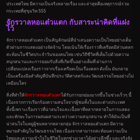
ประเทศไทย มีความเป็นจริงหลายเรื่อง และล่าสุดคือเหตุการณ์รวม
กระเทยที่สุขุมวิท 555
จักรวาลหอแต๋วแตก กับสาระน่าคิดที่แฝง
ไว้
จักรวาลหอแต๋วแตก เป็นสัญลักษณ์ที่นำเสนอความเป็นไทยอย่างเต็ม
ตัวผ่านการแสดงอย่างจัดจ้าน โดยเน้นให้เรื่องราวที่เครียดมีส่วนตลก
สะท้อนในชีวิตประจำวันของคนไทย เช่นวิถีชีวิตที่เต็มไปด้วยความ
สนุกสนานและการยอมรับสิ่งที่เกิดขึ้นอย่างเต็มที่ ผ่านการ
เปลี่ยนแปลงเรื่องราวจากเรื่องเครียดเป็นเรื่องตลก ดังนั้น มันกลาย
เป็นเครื่องมือสำคัญที่บันทึกประวัติศาสตร์และวัฒนธรรมไทยอย่างไม่
เหมือนใคร
สิ่งที่ทำให้
จักรวาลหอแต๋วแตก
ได้รับการยกย่องมากขึ้นในช่วงเร็วๆ นี้
เนื่องจากการเรียกร้องความสนใจจากผู้ชมทั้งในและต่างประเทศ
ทั้งนี้เพราะเรื่องราวที่น่าสนใจและเนื้อหาที่หลากหลายในการแสดง
และทักษะในการผสมผสานระหว่างความสนุกสนาน ทำให้มันเป็นที่
น่าสนใจในหมู่ผู้ชมหลากหลายกลุ่ม จักรวาลหอแต๋วแตก มีความ
หมายสำคัญในวัฒนธรรมไทย เนื่องจากสามารถสะท้อนความเป็น
ไทยและความเข้าใจในชีวิตในทุกช่วงเวลาได้อย่างลึกซึ้ง และจริงจัง