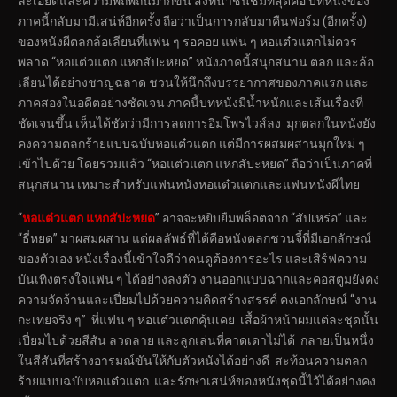
ละเอียดและความพิถีพิถันมากขึ้น สิ่งที่น่าชื่นชมที่สุดคือ บทหนังของ
ภาคนี้กลับมามีเสน่ห์อีกครั้ง ถือว่าเป็นการกลับมาคืนฟอร์ม (อีกครั้ง)
ของหนังผีตลกล้อเลียนที่แฟน ๆ รอคอย แฟน ๆ หอแต๋วแตกไม่ควร
พลาด “หอแต๋วแตก แหกสัปะหยด” หนังภาคนี้สนุกสนาน ตลก และล้อ
เลียนได้อย่างชาญฉลาด ชวนให้นึกถึงบรรยากาศของภาคแรก และ
ภาคสองในอดีตอย่างชัดเจน ภาคนี้บทหนังมีน้ำหนักและเส้นเรื่องที่
ชัดเจนขึ้น เห็นได้ชัดว่ามีการลดการอิมโพรไวส์ลง มุกตลกในหนังยัง
คงความตลกร้ายแบบฉบับหอแต๋วแตก แต่มีการผสมผสานมุกใหม่ ๆ
เข้าไปด้วย โดยรวมแล้ว “หอแต๋วแตก แหกสัปะหยด” ถือว่าเป็นภาคที่
สนุกสนาน เหมาะสำหรับแฟนหนังหอแต๋วแตกและแฟนหนังผีไทย
“
หอแต๋วแตก แหกสัปะหยด
” อาจจะหยิบยืมพล็อตจาก “สัปเหร่อ” และ
“ธี่หยด” มาผสมผสาน แต่ผลลัพธ์ที่ได้คือหนังตลกชวนจี้ที่มีเอกลักษณ์
ของตัวเอง หนังเรื่องนี้เข้าใจดีว่าคนดูต้องการอะไร และเสิร์ฟความ
บันเทิงตรงใจแฟน ๆ ได้อย่างลงตัว งานออกแบบฉากและคอสตูมยังคง
ความจัดจ้านและเปี่ยมไปด้วยความคิดสร้างสรรค์ คงเอกลักษณ์ “งาน
กะเทยจริง ๆ” ที่แฟน ๆ หอแต๋วแตกคุ้นเคย เสื้อผ้าหน้าผมแต่ละชุดนั้น
เปี่ยมไปด้วยสีสัน ลวดลาย และลูกเล่นที่คาดเดาไม่ได้ กลายเป็นหนึ่ง
ในสีสันที่สร้างอารมณ์ขันให้กับตัวหนังได้อย่างดี สะท้อนความตลก
ร้ายแบบฉบับหอแต๋วแตก และรักษาเสน่ห์ของหนังชุดนี้ไว้ได้อย่างคง