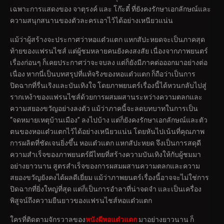
เฉพาะการแสดงของ จาตุรงค์ และ โก๊ะตี๋ ที่ยังคงรักษาเอกลักษณ์และ
ความสนุกสนานของตัวละครเอาไว้ได้อย่างเหนียวแน่น
แม้ว่าผู้สร้างจะประกาศว่าหอแต๋วแตก แหกสัปะหยดจะเป็นภาคสุด
ท้ายของแฟรนไชส์ แต่ผู้ชมหลายคนยังคงสงสัย เนื่องจากภาพยนตร์
เรื่องก่อนๆ ก็เคยประกาศว่าจะจบลง แต่ก็ยังมีภาคต่อออกมาอย่างต่อ
เนื่อง หากนี่เป็นบทสรุปที่แท้จริงของหอแต๋วแตก ก็ถือว่าเป็นการ
ปิดฉากที่รื่นเริงและบันเทิงใจ โดยภาพยนตร์เรื่องนี้ได้หวนกลับไปสู่
รากเหง้าของแฟรนไชส์ด้วยการผสมผสานระหว่างความตลกและ
ความสยองขวัญอย่างลงตัว แม้ว่าภาคนี้จะลดบทบาทในการเป็น
“จดหมายเหตุบ้านเมือง” ลงไปบ้าง แต่ก็ยังคงรักษาเอกลักษณ์และตัว
ตนของหอแต๋วแตกไว้ได้อย่างเหนียวแน่น โดยหันไปเน้นที่คุณภาพ
การผลิตที่ชัดเจนยิ่งขึ้น หอแต๋วแตก แหกสัปะหยด จึงเป็นการสดุดี
ความสำเร็จของภาพยนตร์ผีไทยที่สร้างความบันเทิงให้กับผู้ชมมา
อย่างยาวนาน สูตรสำเร็จของการผสมผสานความตลกและความ
สยองขวัญยังคงได้ผลดีเยี่ยม แม้ว่าภาพยนตร์เรื่องนี้อาจจะไม่ใช่การ
ปิดฉากที่ยิ่งใหญ่ที่สุด แต่ก็เป็นการอำลาที่น่าจดจำ และเป็นเครื่อง
พิสูจน์ถึงความยืนยาวของแฟรนไชส์หอแต๋วแตก
ใครที่ติดตามจักรวาลของ
หนังผีหอแต๋วแตก
มาอย่างยาวนาน ก็