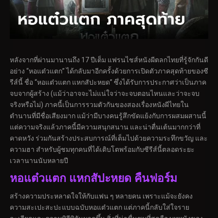
หลังจากที่ผ่านมานานถึง 17 ปีเต็ม แฟรนไชส์หนังผีตลกไทยที่รู้จักกันดี
อย่าง “หอแต๋วแตก” ได้กลับมาอีกครั้งด้วยการเปิดตัวภาคสุดท้ายของซี
รีส์นี้ ชื่อ “หอแต๋วแตก แหกสัปะหยด” ซึ่งได้รับการประกาศว่าเป็นภาค
จบจากผู้สร้าง (แม้ว่าอาจจะไม่แน่ใจว่าจะจบตอนไหนและว่าจะจบ
จริงหรือไม่) ภาคนี้เป็นการรวมตัวกันของสองเรื่องหนังผีไทยใน
ตำนานที่มีชื่อเสียงมาก แม้ว่ามีบางคนรู้สึกขัดแย้งกับการผสมผสานนี้
แต่ความจริงแล้วภาคนี้มีความสนุกสนาน และน่าตื่นเต้นมากกว่าที่
คาดหวัง ร่วมกันสร้างประสบการณ์ที่เต็มไปด้วยความระทึกขวัญ และ
ความฮา สำหรับผู้ชมทุกคนที่ได้เติบโตพร้อมกับซีรีส์นี้ตลอดระยะ
เวลานานนับหลายปี
หอแต๋วแตก แหกสัปะหยด คืนฟอร์ม
สร้างความประหลาดใจให้กับแฟน ๆ หลายคน เพราะแม้จะยังคง
ความสะเปะสะปะแบบฉบับหอแต๋วแตก แต่ภาคนี้กลับใส่ใจราย