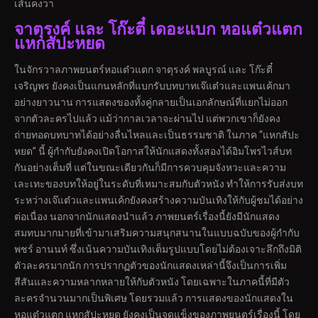
เส้นคงวา
จาตุรงค์ และ โก๊ะตี๋ เดอะแบก หอแต๋วแตก
แหกสัปะหยด
ในจักรวาลภาพยนตร์หอแต๋วแตก จาตุรงค์ พลบูรณ์ และ โก๊ะตี๋
เจริญพร ยังคงเป็นแกนหลักที่แบกรับบทบาทเจ๊แต๋วและแพนเค้กมา
อย่างยาวนาน การแสดงของทั้งคู่กลายเป็นเอกลักษณ์ที่แยกไม่ออก
จากตัวละครไปแล้ว แม้ว่ากาลเวลาจะผ่านไป แต่พวกเขาก็ยังคง
ถ่ายทอดบทบาทได้อย่างลื่นไหลและเป็นธรรมชาติ ในภาค “แหกสัปะ
หยด” นี้ ผู้กำกับยังคงเปิดโอกาสให้นักแสดงทั้งสองได้อิมโพรไวส์บท
กันอย่างเต็มที่ แต่ในขณะเดียวกันก็มีการควบคุมจังหวะและความ
เละเทะของบทให้อยู่ในระดับที่เหมาะสมกับตัวหนัง ทำให้การรับส่งบท
ระหว่างเจ๊แต๋วและแพนเค้กยังคงสร้างความบันเทิงให้กับผู้ชมได้อย่าง
ต่อเนื่อง นอกจากนักแสดงนำแล้ว ภาพยนตร์เรื่องนี้ยังมีนักแสดง
สมทบมากมายที่เข้ามาเสริมความสนุกสนานในแบบฉบับของผู้กำกับ
พชร์ อานนท์ ซึ่งเน้นความบันเทิงเต็มรูปแบบโดยไม่ต้องเจาะลึกถึงมิติ
ตัวละครมากนัก การปรากฏตัวของนักแสดงเหล่านี้จึงเป็นการเพิ่ม
สีสันและความหลากหลายให้กับตัวหนัง โดยเฉพาะในภาคนี้ที่มีตัว
ละครจำนวนมากเป็นพิเศษ โดยรวมแล้ว การแสดงของนักแสดงใน
หอแต๋วแตก แหกสัปะหยด ยังคงเป็นจุดแข็งของภาพยนตร์เรื่องนี้ โดย