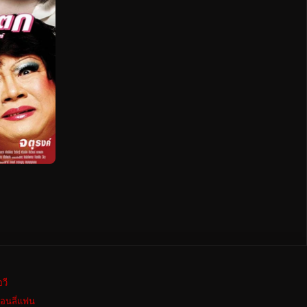
อวี
อนลี่แฟน