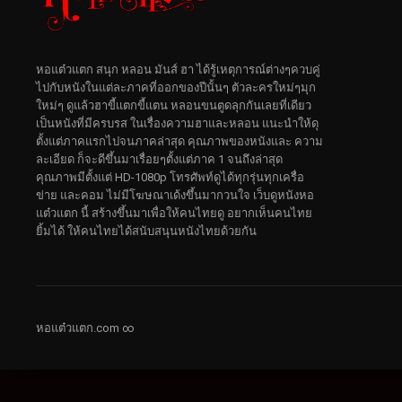
หอแต๋วแตก สนุก หลอน มันส์ ฮา ได้รู้เหตุการณ์ต่างๆควบคู่
ไปกับหนังในแต่ละภาคที่ออกของปีนั้นๆ ตัวละครใหม่ๆมุก
ใหม่ๆ ดูแล้วฮาขี้แตกขี้แตน หลอนขนตูดลุกกันเลยที่เดียว
เป็นหนังที่มีครบรส ในเรื่องความฮาและหลอน แนะนำให้ดุ
ตั้งแต่ภาคแรกไปจนภาคล่าสุด คุณภาพของหนังและ ความ
ละเอียด ก็จะดีขึ้นมาเรื่อยๆตั้งแต่ภาค 1 จนถึงล่าสุด
คุณภาพมีตั้งแต่ HD-1080p โทรศัพท์ดูได้ทุกรุ่นทุกเครื่อ
ข่าย และคอม ไม่มีโฆษณาเด้งขึ้นมากวนใจ เว็บดูหนังหอ
แต๋วแตก นี้ สร้างขึ้นมาเพื่อให้คนไทยดู อยากเห็นคนไทย
ยิ้มได้ ให้คนไทยได้สนับสนุนหนังไทยด้วยกัน
หอแต๋วแตก.com ∞