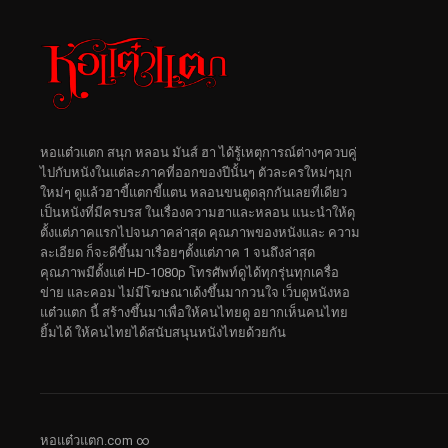
หอแต๋วแตก สนุก หลอน มันส์ ฮา ได้รู้เหตุการณ์ต่างๆควบคู่
ไปกับหนังในแต่ละภาคที่ออกของปีนั้นๆ ตัวละครใหม่ๆมุก
ใหม่ๆ ดูแล้วฮาขี้แตกขี้แตน หลอนขนตูดลุกกันเลยที่เดียว
เป็นหนังที่มีครบรส ในเรื่องความฮาและหลอน แนะนำให้ดุ
ตั้งแต่ภาคแรกไปจนภาคล่าสุด คุณภาพของหนังและ ความ
ละเอียด ก็จะดีขึ้นมาเรื่อยๆตั้งแต่ภาค 1 จนถึงล่าสุด
คุณภาพมีตั้งแต่ HD-1080p โทรศัพท์ดูได้ทุกรุ่นทุกเครื่อ
ข่าย และคอม ไม่มีโฆษณาเด้งขึ้นมากวนใจ เว็บดูหนังหอ
แต๋วแตก นี้ สร้างขึ้นมาเพื่อให้คนไทยดู อยากเห็นคนไทย
ยิ้มได้ ให้คนไทยได้สนับสนุนหนังไทยด้วยกัน
หอแต๋วแตก.com ∞