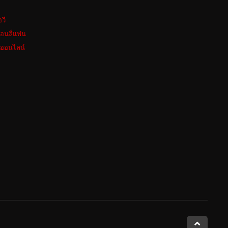
อวี
อนลี่แฟน
งออนไลน์