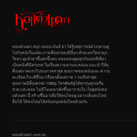
หอแต๋วแตก สนุก หลอน มันส์ ฮา ได้รู้เหตุการณ์ต่างๆควบคู่
ไปกับหนังในแต่ละภาคที่ออกของปีนั้นๆ ตัวละครใหม่ๆมุก
ใหม่ๆ ดูแล้วฮาขี้แตกขี้แตน หลอนขนตูดลุกกันเลยที่เดียว
เป็นหนังที่มีครบรส ในเรื่องความฮาและหลอน แนะนำให้ดุ
ตั้งแต่ภาคแรกไปจนภาคล่าสุด คุณภาพของหนังและ ความ
ละเอียด ก็จะดีขึ้นมาเรื่อยๆตั้งแต่ภาค 1 จนถึงล่าสุด
คุณภาพมีตั้งแต่ HD-1080p โทรศัพท์ดูได้ทุกรุ่นทุกเครื่อ
ข่าย และคอม ไม่มีโฆษณาเด้งขึ้นมากวนใจ เว็บดูหนังหอ
แต๋วแตก นี้ สร้างขึ้นมาเพื่อให้คนไทยดู อยากเห็นคนไทย
ยิ้มได้ ให้คนไทยได้สนับสนุนหนังไทยด้วยกัน
หอแต๋วแตก.com ∞