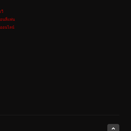
อวี
อนลี่แฟน
งออนไลน์