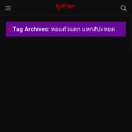
Tag Archives: หอแต๋วแตก แหกสัปะหยด