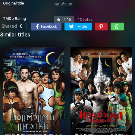
Original title
หอแต๋วแตก
TMDb Rating
4.15
10 votes
Shared
0
Facebook
Twitter
Similar titles