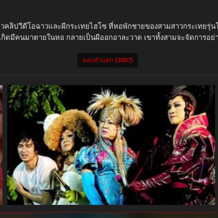
าวคลิปวีดีโอฉาวและผีกระเทยไฮโซ ที่หอพักชายของสามสาวกระเทยรุ่นใหญ่ 
เกิดมีคนมาตายในหอ กลายเป็นผีออกอาละวาด เขาทั้งสามจะจัดการอย่าง
หอแต๋วแตก (2007)