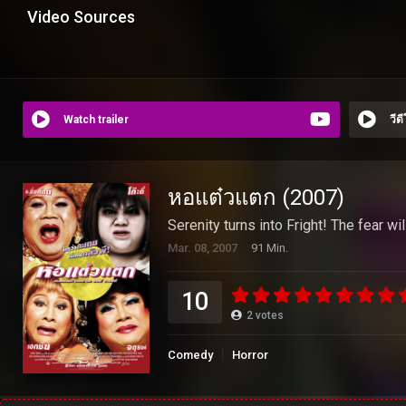
Video Sources
Watch trailer
วีด
หอแต๋วแตก (2007)
Serenity turns into Fright! The fear wil
Mar. 08, 2007
91 Min.
10
2
votes
Comedy
Horror