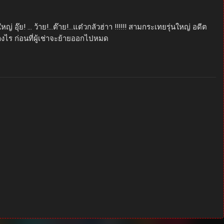
อุ๊ย! … ว้าย!…ต๊าย!…แต๋วกลัวฮ่าา !!!!!! สามกระเทยรุ่นใหญ่ อดีต
ไร ก่อนที่ผู้เช่าจะย้ายออกไปหมด