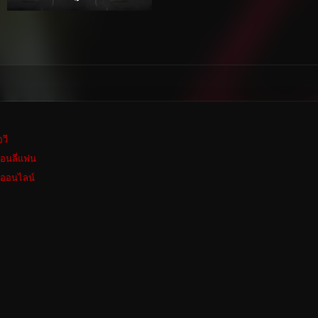
อวี
อนลี่แฟน
งออนไลน์